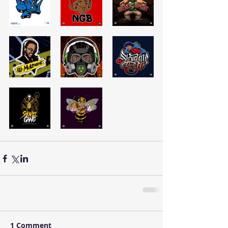
1 Comment